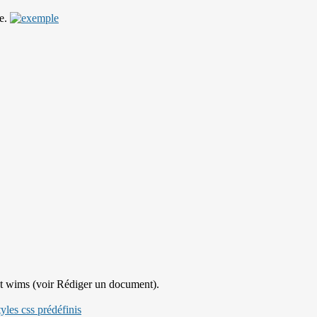
ce.
nt wims (voir Rédiger un document).
les css prédéfinis