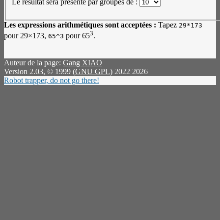
Le résultat sera présenté par groupes de :
Les expressions arithmétiques sont acceptées :
Tapez
29*173
3
pour 29×173,
pour 65
.
65^3
Auteur de la page:
Gang XIAO
Version 2.03, © 1999 (
GNU GPL
) 2022 2026
Robot trapper, do not go there!