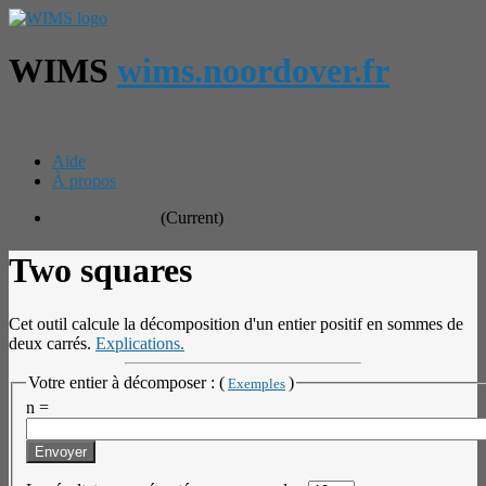
WIMS
wims.noordover.fr
Aide
À propos
Accueil WIMS
(Current)
Two squares
Cet outil calcule la décomposition d'un entier positif en sommes de
deux carrés.
Explications.
Votre entier à décomposer : (
)
Exemples
n =