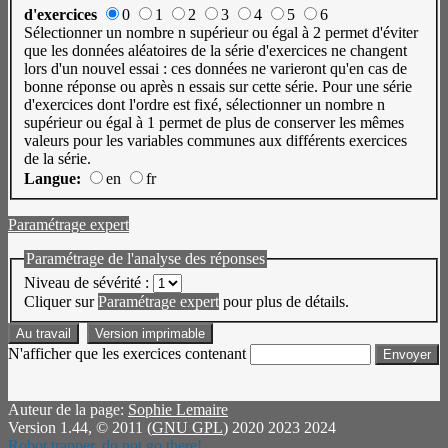
d'exercices
0
1
2
3
4
5
6
Sélectionner un nombre n supérieur ou égal à 2 permet d'éviter
que les données aléatoires de la série d'exercices ne changent
lors d'un nouvel essai : ces données ne varieront qu'en cas de
bonne réponse ou après n essais sur cette série. Pour une série
d'exercices dont l'ordre est fixé, sélectionner un nombre n
supérieur ou égal à 1 permet de plus de conserver les mêmes
valeurs pour les variables communes aux différents exercices
de la série.
Langue:
en
fr
Paramétrage expert
Paramétrage de l'analyse des réponses
Niveau de sévérité :
Cliquer sur
Paramétrage expert
pour plus de détails.
Au travail
Version imprimable
N'afficher que les exercices contenant
Auteur de la page:
Sophie Lemaire
Version 1.44, © 2011 (
GNU GPL
) 2020 2023 2024
Robot trapper, do not go there!