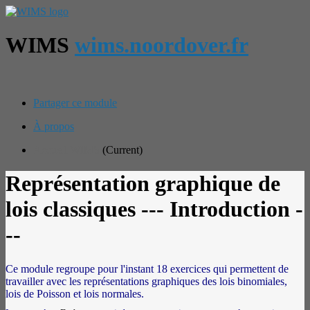
WIMS
wims.noordover.fr
Partager ce module
À propos
Accueil WIMS
(Current)
Représentation graphique de
lois classiques
--- Introduction -
--
Ce module regroupe pour l'instant 18 exercices qui permettent de
travailler avec les représentations graphiques des lois binomiales,
lois de Poisson et lois normales.